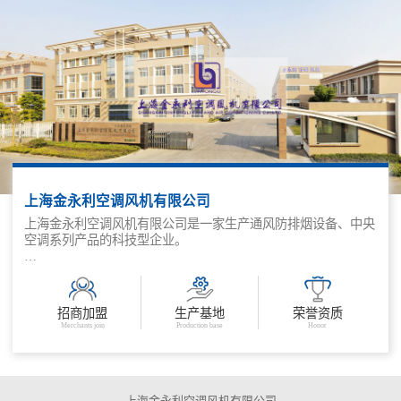
上海金永利空调风机有限公司
上海金永利空调风机有限公司是一家生产通风防排烟设备、中央
空调系列产品的科技型企业。
公司主要生产消防排烟风机、防火阀、排烟阀(口)、排烟防火
阀、系列低噪声离心式风机箱、混流(斜流)风机、屋顶风机等、
YG系列组合式空调器、柜式空调器、FP系列风机盘管、各类消
招商加盟
生产基地
荣誉资质
声器、静压箱、初、高效过滤器、铝箔软管等、各种型号风口、
Merchants join
Production base
Honor
散流器、手动、电动风量调节阀等。
“以诚信待人、用品质取胜”是我们的经营理念，为客户创造价
值，是我们的核心目标。金永利公司期待与各界朋友真诚合作，
携手共进!
上海金永利空调风机有限公司