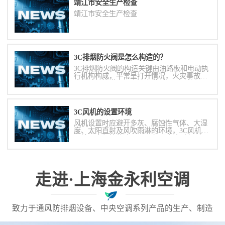
靖江市安全生产检查
靖江市安全生产检查
3C排烟防火阀是怎么构造的？
3C排烟防火阀的构造关键由油路板和电动执
行机构构成，平常呈打开情况，火灾事故时
当排油烟管道内烟尘溫度做到280度时关
掉，并在一定时间内达到漏烟量和防火一致
性规定，起隔烟阻火功效。可根据DC24V开
关电源使闸阀关掉。手动式关掉或手动式校
3C风机的设置环境
准。
风机设置时应避开多灰、腐蚀性气体、大湿
度、太阳直射及风吹雨淋的环境，3C风机周
围地面应保持整洁。3C风机配套电动机对周
围环境要求较高，往往会应为上述原因而降
低其性能，故应特别注意。
走进·上海金永利空调
致力于通风防排烟设备、中央空调系列产品的生产、制造