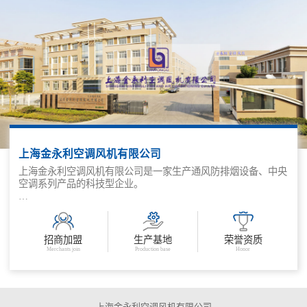
上海金永利空调风机有限公司
上海金永利空调风机有限公司是一家生产通风防排烟设备、中央
空调系列产品的科技型企业。
公司主要生产消防排烟风机、防火阀、排烟阀(口)、排烟防火
阀、系列低噪声离心式风机箱、混流(斜流)风机、屋顶风机等、
YG系列组合式空调器、柜式空调器、FP系列风机盘管、各类消
招商加盟
生产基地
荣誉资质
声器、静压箱、初、高效过滤器、铝箔软管等、各种型号风口、
Merchants join
Production base
Honor
散流器、手动、电动风量调节阀等。
“以诚信待人、用品质取胜”是我们的经营理念，为客户创造价
值，是我们的核心目标。金永利公司期待与各界朋友真诚合作，
携手共进!
上海金永利空调风机有限公司