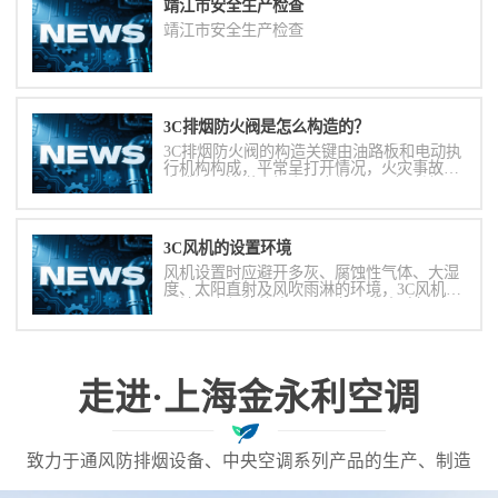
靖江市安全生产检查
靖江市安全生产检查
3C排烟防火阀是怎么构造的？
3C排烟防火阀的构造关键由油路板和电动执
行机构构成，平常呈打开情况，火灾事故时
当排油烟管道内烟尘溫度做到280度时关
掉，并在一定时间内达到漏烟量和防火一致
性规定，起隔烟阻火功效。可根据DC24V开
关电源使闸阀关掉。手动式关掉或手动式校
3C风机的设置环境
准。
风机设置时应避开多灰、腐蚀性气体、大湿
度、太阳直射及风吹雨淋的环境，3C风机周
围地面应保持整洁。3C风机配套电动机对周
围环境要求较高，往往会应为上述原因而降
低其性能，故应特别注意。
走进·上海金永利空调
致力于通风防排烟设备、中央空调系列产品的生产、制造